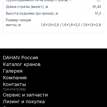
Длина стрелы (вылет), м
61,43
Высота подъема (до крюка), м
51,2
Размер секции
мачты, м
1,6×1,6×2,8 / 1,6×1,6×3,0 / 1,8×1,8×2,8
DAHAN Россия
Каталог кранов
Галерея
Компания
Контакты
ПОКУПАТЕЛЯМ
Сервис и запчасти
Лизинг и покупка