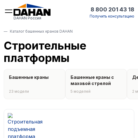
8 800 201 43 18
Получить консультацию
DAHAN Россия
Каталог башенных кранов DAHAN
Строительные
платформы
Башенные краны
Башенные краны с
Де
маховой стрелой
23 модели
5 моделей
2 